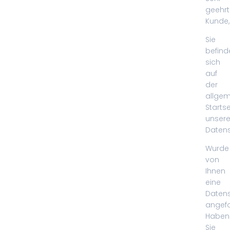
geehrt
Kunde,
Sie
befind
sich
auf
der
allge
Startse
unser
Datens
Wurde
von
Ihnen
eine
Daten
angefo
Haben
Sie