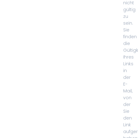
nicht
gültig
zu
sein.
Sie
finden
die
Gültigk
Ihres
Links
in
der
E-
Mail,
von
der
Sie
den
Link
aufger