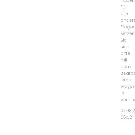
haben
Für
alle
ander
Frage
setzen
Sie
sich
bitte
mit
dem
Bearbe
Ihres
Vorga
in
Verbin
07.08.
06:52