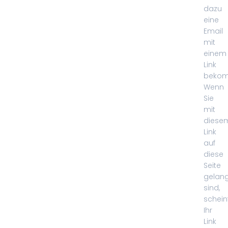
dazu
eine
Email
mit
einem
Link
beko
Wenn
Sie
mit
diese
Link
auf
diese
Seite
gelang
sind,
schein
Ihr
Link